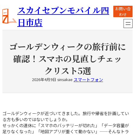
内
スカイセブンモバイル四
お問い合
容
わせ
を
日市店
ス
キ
ッ
プ
ゴールデンウィークの旅行前に
確認！スマホの見直しチェッ
クリスト5選
スマートフォン
2026年4月9日
sinsakae
ゴールデンウィークが近づいてきました。旅行や帰省を計画してい
る方も多いのではないでしょうか。
せっかくの連休に「スマホのバッテリーが切れた」「データ容量が
足りなくなった」「地図アプリが重くて動かない」——そんなトラ