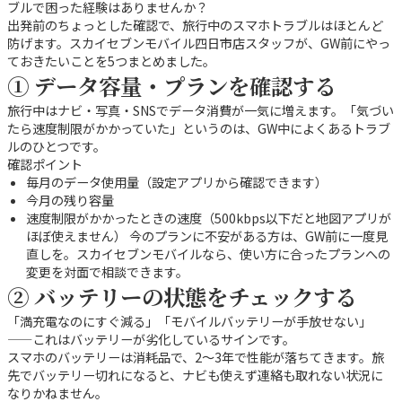
ブルで困った経験はありませんか？
出発前のちょっとした確認で、旅行中のスマホトラブルはほとんど
防げます。スカイセブンモバイル四日市店スタッフが、GW前にやっ
ておきたいことを5つまとめました。
① データ容量・プランを確認する
旅行中はナビ・写真・SNSでデータ消費が一気に増えます。「気づい
たら速度制限がかかっていた」というのは、GW中によくあるトラブ
ルのひとつです。
確認ポイント
毎月のデータ使用量（設定アプリから確認できます）
今月の残り容量
速度制限がかかったときの速度（500kbps以下だと地図アプリが
ほぼ使えません） 今のプランに不安がある方は、GW前に一度見
直しを。スカイセブンモバイルなら、使い方に合ったプランへの
変更を対面で相談できます。
② バッテリーの状態をチェックする
「満充電なのにすぐ減る」「モバイルバッテリーが手放せない」
——これはバッテリーが劣化しているサインです。
スマホのバッテリーは消耗品で、2〜3年で性能が落ちてきます。旅
先でバッテリー切れになると、ナビも使えず連絡も取れない状況に
なりかねません。