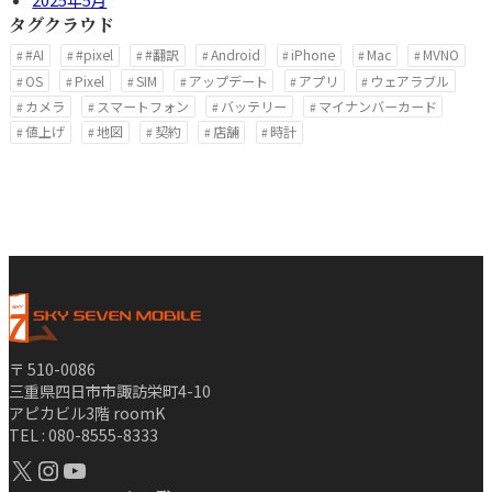
タグクラウド
#AI
#pixel
#翻訳
Android
iPhone
Mac
MVNO
OS
Pixel
SIM
アップデート
アプリ
ウェアラブル
カメラ
スマートフォン
バッテリー
マイナンバーカード
値上げ
地図
契約
店舗
時計
〒 510-0086
三重県四日市市諏訪栄町4-10
アピカビル3階 roomK
TEL : 080-8555-8333
X
Instagram
YouTube