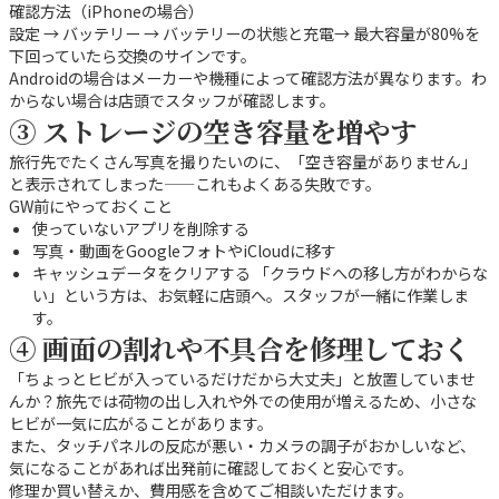
確認方法（iPhoneの場合）
設定 → バッテリー → バッテリーの状態と充電→ 最大容量が80%を
下回っていたら交換のサインです。
Androidの場合はメーカーや機種によって確認方法が異なります。わ
からない場合は店頭でスタッフが確認します。
③ ストレージの空き容量を増やす
旅行先でたくさん写真を撮りたいのに、「空き容量がありません」
と表示されてしまった——これもよくある失敗です。
GW前にやっておくこと
使っていないアプリを削除する
写真・動画をGoogleフォトやiCloudに移す
キャッシュデータをクリアする 「クラウドへの移し方がわからな
い」という方は、お気軽に店頭へ。スタッフが一緒に作業しま
す。
④ 画面の割れや不具合を修理しておく
「ちょっとヒビが入っているだけだから大丈夫」と放置していませ
んか？旅先では荷物の出し入れや外での使用が増えるため、小さな
ヒビが一気に広がることがあります。
また、タッチパネルの反応が悪い・カメラの調子がおかしいなど、
気になることがあれば出発前に確認しておくと安心です。
修理か買い替えか、費用感を含めてご相談いただけます。