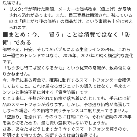
危険です。
リスク:
年が明けた瞬間、メーカーの価格改定（値上げ）が反映
される恐れがあります。また、目玉商品は瞬殺され、残っている
のは「値上がり後の価格」の商品だけ、という事態も十分に考え
られます。
■まとめ：今、「買う」ことは消費ではなく「防
衛」である
部材不足、円安、そしてAIバブルによる生産ラインの占有。これら
は一過性のトレンドではなく、2026年、2027年と続く構造的な変化
です。
「もう少し待てば安くなるかも」という従来の常識が、致命傷にな
りかねません。
今、手元にある資金で、確実に動作するスマートフォンを一台確保
しておくこと。これは単なるガジェットの購入ではなく、将来のイ
ンフレと供給不足に対する「資産防衛」です。
たとえ来年、予想が外れて価格が落ち着いたとしても、手元には新
品のスマートフォンが残ります。しかし、予想通り価格が高騰して
しまった場合、今の価格で買うチャンスは二度と戻ってきません。
「空振り」を恐れず、今のうちに打席に立つ。それが激動の2026年
を乗り切るための、最も賢い選択ではないでしょうか。
さあ、あなたはどうしますか？今すぐスマートフォンを買うのか、
年明けまで待つのか。決断するのは自分自身です。