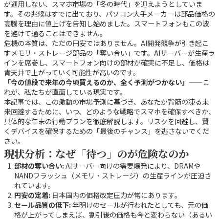
が通用しない、スマホ市場の「冬の時代」を迎えようとしていま
す。その兆候はすでに出ており、パソコン大手メーカーは部品価格の
高騰を理由に値上げを告知し始めました。スマートフォンもこの波
を避けて通ることはできません。
危機の本質は、ただの円安ではありません。AI開発競争が引き起こ
すメモリ・ストレージ部品の「奪い合い」です。AIサーバーが生産ラ
インを席巻し、スマートフォン向けの部材が確実に不足し、価格は
青天井で上がっていく可能性が高いのです。
「今の値段で来年の今頃買えるのか、全く予測がつかない」
——こ
れが、私たちが直面している現実です。
本記事では、この激動の市場予測に基づき、あなたが背筋の凍る未
来回避するために、いつ、どのような戦略でスマホを確保すべきか、
具体的な年末の行動プランを徹底解説します。リスクを回避し、賢
くデバイスを確保するための「最後のチャンス」を逃さないでくだ
さい。
現状分析：なぜ「待つ」のが危険なのか
部材の奪い合い:
AIサーバー向けの需要爆発により、DRAMや
NANDフラッシュ（メモリ・ストレージ）の生産ラインが圧迫さ
れています。
円安の定着:
日本国内の価格改定圧力が常にあります。
セール品質の低下:
年明けのセールが行われたとしても、元の価
格が上がってしまえば、割引後の価格も今と変わらない（あるい