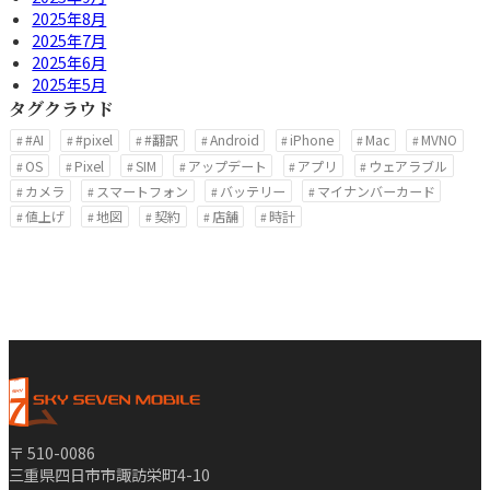
2025年8月
2025年7月
2025年6月
2025年5月
タグクラウド
#AI
#pixel
#翻訳
Android
iPhone
Mac
MVNO
OS
Pixel
SIM
アップデート
アプリ
ウェアラブル
カメラ
スマートフォン
バッテリー
マイナンバーカード
値上げ
地図
契約
店舗
時計
〒 510-0086
三重県四日市市諏訪栄町4-10