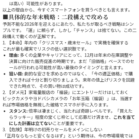
は高い）可能性があります。
以上の理由から、今すぐスマートフォンを買うべきとも言えます。
■具体的な年末戦略：二段構えで攻める
予測不能な2026年を迎えるにあたり、私たちが取るべき戦略はシン
プルです。「運」に頼らず、しかし「チャンス」は捨てない。この二
段構えで動くのが正解です。
1. 【本命】年内の「クリスマス・歳末セール」で実機を確保する
これが最も確実でリスクの低い選択肢です。
理由:
多くの企業やキャリアにとって、12月は年末の在庫調整や
決算に向けた販売促進の時期です。まだ「旧価格」ベースでのセ
ールが行われる可能性が高い最後のタイミングと言えます。
狙い目:
劇的な安さを求めるのではなく、「今の適正価格」で購
入できれば十分と割り切りましょう。来年の値上げリスクを回避
できた時点で、その買い物は成功です。
2. 【ダメ元】家電量販店の「福袋」にエントリーだけはしておく
ビックカメラやヨドバシカメラの「お年玉箱（福袋）」は、当選す
れば市場価格を無視した破格でスマホが手に入ります。
スタンス:
倍率は凄まじく、当たれば奇跡レベルです。「買えた
らラッキー」程度の宝くじ枠として応募だけ済ませ、
これを当て
にした計画は立てない
ことが重要です。
3. 【危険】年明けの初売りセールをメインにしない
「正月ならもっと安くなるはず」という期待は、今の市場環境では