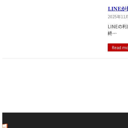
LINE
2025年11
LINEの
終…
Read mo