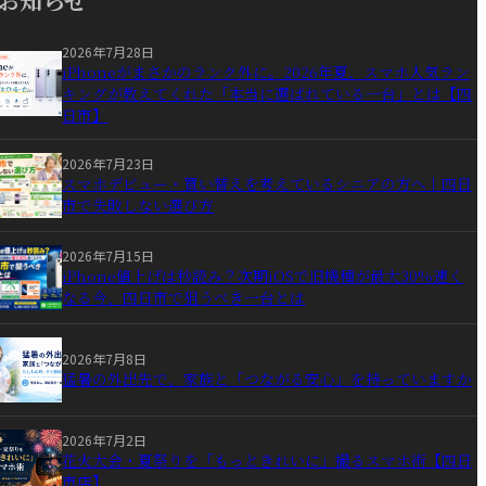
2026年7月28日
iPhoneがまさかのランク外に。2026年夏、スマホ人気ラン
キングが教えてくれた「本当に選ばれている一台」とは【四
日市】
2026年7月23日
スマホデビュー・買い替えを考えているシニアの方へ｜四日
市で失敗しない選び方
2026年7月15日
iPhone値上げは秒読み？次期iOSで旧機種が最大30%速く
なる今、四日市で狙うべき一台とは
2026年7月8日
猛暑の外出先で、家族と「つながる安心」を持っていますか
2026年7月2日
花火大会・夏祭りを「もっときれいに」撮るスマホ術【四日
市店】