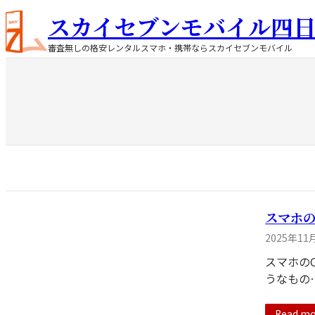
内
スカイセブンモバイル四
容
を
審査無しの格安レンタルスマホ・携帯ならスカイセブンモバイル
ス
キ
ッ
プ
スマホ
2025年11
スマホの
うなもの
Read mo