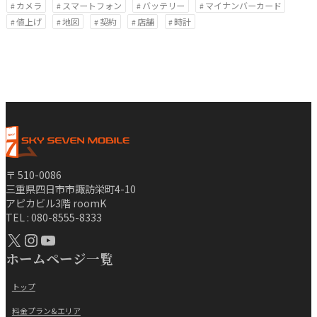
カメラ
スマートフォン
バッテリー
マイナンバーカード
値上げ
地図
契約
店舗
時計
〒 510-0086
三重県四日市市諏訪栄町4-10
アピカビル3階 roomK
TEL : 080-8555-8333
X
Instagram
YouTube
ホームページ一覧
トップ
料金プラン&エリア