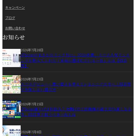
キャンペーン
ブログ
お問い合わせ
お知らせ
2026年7月28日
iPhoneがまさかのランク外に。2026年夏、スマホ人気ランキ
ングが教えてくれた「本当に選ばれている一台」とは【四日
市】
2026年7月23日
スマホデビュー・買い替えを考えているシニアの方へ｜四日市
で失敗しない選び方
2026年7月15日
iPhone値上げは秒読み？次期iOSで旧機種が最大30%速くなる
今、四日市で狙うべき一台とは
2026年7月8日