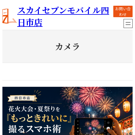
内
スカイセブンモバイル四
お問い合
容
わせ
を
日市店
ス
キ
ッ
プ
カメラ