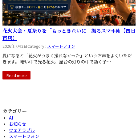
花火大会・夏祭りを「もっときれいに」撮るスマホ術【四日
市店】
2026年7月2日
Category :
スマートフォン
夏になると「花火がうまく撮れなかった」というお声をよくいただ
きます。 暗い中で光る花火、屋台の灯りの中で動く子…
Read more
カテゴリー
AI
お知らせ
ウェアラブル
スマートフォン