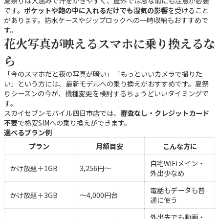
夏祭りは人混みで汗をかきやすく、屋外では急な雨にも注意が必要
です。
ポケットや鞄の中に入れるだけでも湿気の影響
を受けること
があります。防水ケースやジップロックへの一時収納もおすすめで
す。
花火写真が映えるスマホに乗り換えるな
ら
「今のスマホだと夜の写真が暗い」「もっといいカメラで撮りた
い」という方には、最新モデルへの乗り換えがおすすめです。夏祭
りシーズンの今が、機種変更を検討するちょうどいいタイミングで
す。
スカイセブンモバイル四日市店では、
審査なし・クレジットカード
不要
で格安SIMへの乗り換えができます。
選べるプラン例
プラン
月額目安
こんな方に
自宅WiFiメイン・
かけ放題＋1GB
3,256円〜
外出少なめ
電話もデータも普
かけ放題＋3GB
〜4,000円台
通に使う
外出先でも動画・