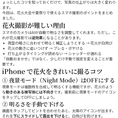
ょっとしたコツを知っておくだけで、写真の仕上がりは大きく変わり
ます。
今回は、花火大会や夏祭りで使えるスマホ撮影のポイントをまとめ
ました。
花火撮影が難しい理由
スマホのカメラはAIが自動で明るさを調整してくれます。ただし、こ
れが花火撮影では
逆効果
になることがあります。
夜空の暗さに合わせて明るく補正しようとする → 花火が白飛び
花火の動きに追いつけず → ブレる・ボヤける
打ち上がるタイミングが読めない → シャッターが遅れる
「自動おまかせ」ではなく、少しだけ手動で設定を変えることが重
要です。
iPhone で花火をきれいに撮るコツ
① 夜景モード（Night Mode）はOFFにする
夜景モードは複数枚を合成して明るくする機能ですが、花火のよう
な
動きのある被写体には不向き
です。撮影前に夜景モードのアイコン
をタップしてOFFにしましょう。
② 明るさを手動で下げる
画面をタップしてピントを合わせたあと、太陽のアイコンが出ます。
それを
下にスライドして露出を下げる
と、白飛びを防げます。