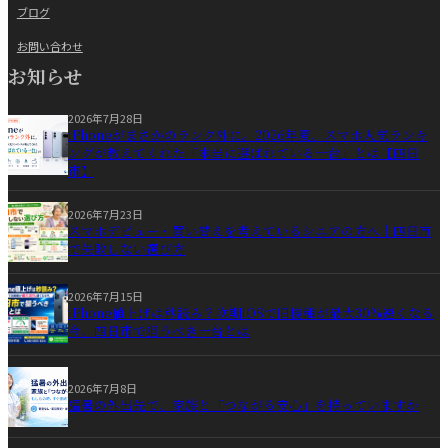
ブログ
お問い合わせ
お知らせ
2026年7月28日
iPhoneがまさかのランク外に。2026年夏、スマホ人気ランキ
ングが教えてくれた「本当に選ばれている一台」とは【四日
市】
2026年7月23日
スマホデビュー・買い替えを考えているシニアの方へ｜四日市
で失敗しない選び方
2026年7月15日
iPhone値上げは秒読み？次期iOSで旧機種が最大30%速くなる
今、四日市で狙うべき一台とは
2026年7月8日
猛暑の外出先で、家族と「つながる安心」を持っていますか