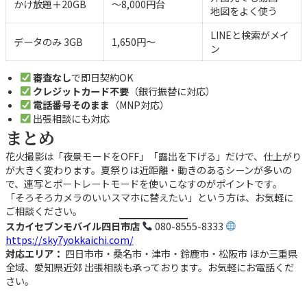
かけ放題＋20GB
〜8,000円台
地図をよく使う
LINEと検索がメイ
データのみ 3GB
1,650円〜
ン
審査なし
で即日契約OK
クレジットカード不要
（銀行振替に対応）
電話番号そのまま
（MNP対応）
出張相談にも対応
まとめ
花火撮影は「夜景モードをOFF」「露出を下げる」だけで、仕上がり
が大きく変わります。夏祭りは近距離・動きのあるシーンが多いの
で、連写とポートレートモードを使いこなすのがポイントです。
「そろそろカメラのいいスマホに替えたい」という方は、お気軽に
ご相談ください。
スカイセブンモバイル四日市店
080-8555-8333
https://sky7yokkaichi.com/
対応エリア：
四日市市・桑名市・津市・鈴鹿市・松阪市 ほか三重県
全域、愛知県近郊 出張相談も承っております。お気軽にお電話くだ
さい。