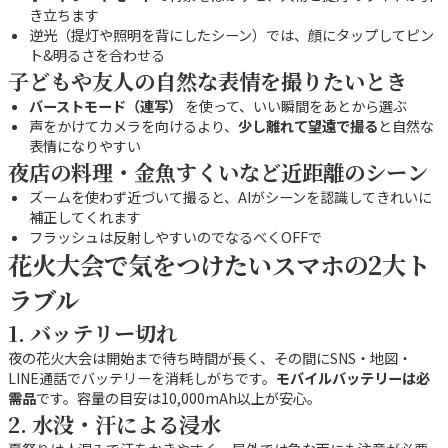
き立ちます
逆光（提灯や照明を背にしたシーン）では、顔にタップしてピン
ト&明るさを合わせる
子どもや友人の自然な表情を撮りたいとき
バーストモード（連写）
を使って、いい瞬間をあとから選ぶ
声をかけてカメラを向けるより、
少し離れて望遠で撮る
と自然な
表情になりやすい
夜店の料理・金魚すくいなど近距離のシーン
ズームを使わず近づいて撮ると、AIがシーンを認識してきれいに
補正してくれます
フラッシュは反射しやすいのでなるべくOFFで
花火大会で気をつけたいスマホの2大ト
ラブル
1. バッテリー切れ
夜の花火大会は開始まで待ち時間が長く、その間にSNS・地図・
LINE通話でバッテリーを消耗しがちです。
モバイルバッテリーは必
需品
です。容量の目安は10,000mAh以上が安心。
2. 水没・汗による浸水