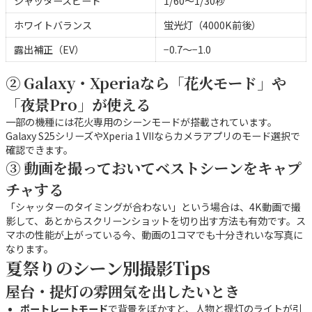
シャッタースピード
1/60〜1/30秒
ホワイトバランス
蛍光灯（4000K前後）
露出補正（EV）
−0.7〜−1.0
② Galaxy・Xperiaなら「花火モード」や
「夜景Pro」が使える
一部の機種には花火専用のシーンモードが搭載されています。
Galaxy S25シリーズやXperia 1 VIIならカメラアプリのモード選択で
確認できます。
③ 動画を撮っておいてベストシーンをキャプ
チャする
「シャッターのタイミングが合わない」という場合は、4K動画で撮
影して、あとからスクリーンショットを切り出す方法も有効です。ス
マホの性能が上がっている今、動画の1コマでも十分きれいな写真に
なります。
夏祭りのシーン別撮影Tips
屋台・提灯の雰囲気を出したいとき
ポートレートモード
で背景をぼかすと、人物と提灯のライトが引