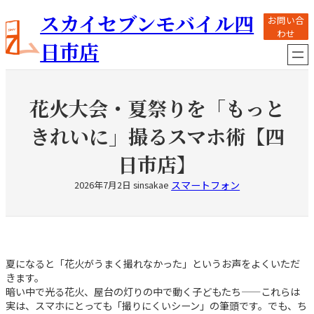
内
スカイセブンモバイル四
お問い合
容
わせ
を
日市店
ス
キ
ッ
プ
花火大会・夏祭りを「もっと
きれいに」撮るスマホ術【四
日市店】
スマートフォン
2026年7月2日
sinsakae
夏になると「花火がうまく撮れなかった」というお声をよくいただ
きます。
暗い中で光る花火、屋台の灯りの中で動く子どもたち——これらは
実は、スマホにとっても「撮りにくいシーン」の筆頭です。でも、ち