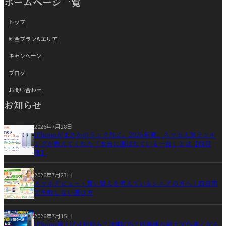
ホームページ一覧
トップ
料金プラン&エリア
キャンペーン
ブログ
お問い合わせ
お知らせ
2026年7月28日
iPhoneがまさかのランク外に。2026年夏、スマホ人気ランキ
ングが教えてくれた「本当に選ばれている一台」とは【四日
市】
2026年7月23日
スマホデビュー・買い替えを考えているシニアの方へ｜四日市
で失敗しない選び方
2026年7月15日
iPhone値上げは秒読み？次期iOSで旧機種が最大30%速くなる