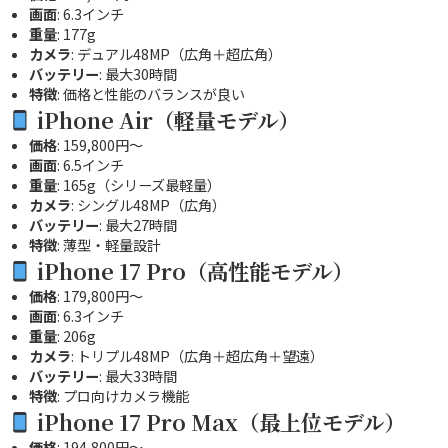
画面
: 6.3インチ
重量
: 177g
カメラ
: デュアル48MP（広角＋超広角）
バッテリー
: 最大30時間
特徴
: 価格と性能のバランスが良い
iPhone Air
（軽量モデル）
価格
: 159,800円～
画面
: 6.5インチ
重量
: 165g（シリーズ最軽量）
カメラ
: シングル48MP（広角）
バッテリー
: 最大27時間
特徴
: 薄型・軽量設計
iPhone 17 Pro
（高性能モデル）
価格
: 179,800円～
画面
: 6.3インチ
重量
: 206g
カメラ
: トリプル48MP（広角＋超広角＋望遠）
バッテリー
: 最大33時間
特徴
: プロ向けカメラ機能
iPhone 17 Pro Max
（最上位モデル）
価格
: 194,800円～