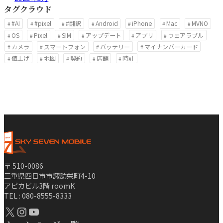
タグクラウド
#AI
#pixel
#翻訳
Android
iPhone
Mac
MVNO
OS
Pixel
SIM
アップデート
アプリ
ウェアラブル
カメラ
スマートフォン
バッテリー
マイナンバーカード
値上げ
地図
契約
店舗
時計
〒 510-0086
三重県四日市市諏訪栄町4-10
アピカビル3階 roomK
TEL : 080-8555-8333
X
Instagram
YouTube