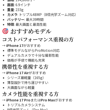
画面
: 6.9インチ
重量
: 233g
カメラ
: トリプル48MP（8倍光学ズーム対応）
バッテリー
: 最大39時間
特徴
: 最大画面と最高性能
おすすめモデル
コストパフォーマンス重視の方
→
iPhone 17
がおすすめ
標準モデルながらProMotion対応
デュアルカメラで十分な撮影性能
価格が手頃で機能も充実
携帯性を重視する方
→
iPhone 17 Air
がおすすめ
シリーズ最軽量（165g）
薄型設計で持ち運びやすい
大画面ながら軽量
カメラ性能を重視する方
→
iPhone 17 Pro
または
Pro Max
がおすすめ
トリプルカメラシステム
8倍光学ズーム（Pro Max）